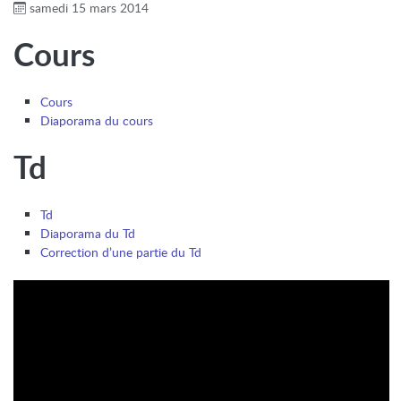
samedi 15 mars 2014
Cours
Cours
Diaporama du cours
Td
Td
Diaporama du Td
Correction d’une partie du Td