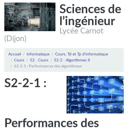
Sciences de
l’ingénieur
Lycée Carnot
(Dijon)
Accueil
Informatique
Cours, Td et Tp d’informatique
Cours
S2 : Cours
S2-2 : Algorithmes II
S2-2-1 : Performances des algorithmes
S2-2-1 :
Performances des