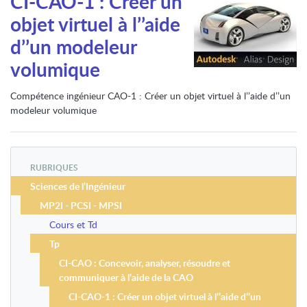
CI-CAO-1 : Créer un
objet virtuel à l’’aide
d’’un modeleur
volumique
Compétence ingénieur CAO-1 : Créer un objet virtuel à l’’aide d’’un
modeleur volumique
RUBRIQUES
Sciences de l’Ingénieur
MP2I - PCSI - MPSI
Cours et Td
Tp
CI-CAO : Concevoir, analyser, résoudre et
communiquer à l’aide de la CAO
CI-CAO-1 : Créer un objet virtuel à l’’aide d’’un