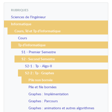
RUBRIQUES
Sciences de l’Ingénieur
Informatique
Cours, Td et Tp d’informatique
Cours
Tp d’informatique
S1 - Premier Semestre
S2 - Second Semestre
S2-1 : Tp - Algo-II
S2-2 : Tp - Graphes
Pile non bornée
Pile et file bornées
Graphes : Implémentation
Graphes : Parcours
Graphes : animations et autres algorithmes