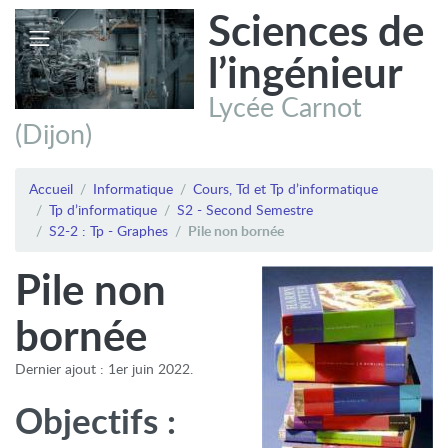
Sciences de
l’ingénieur
Lycée Carnot
(Dijon)
Accueil
Informatique
Cours, Td et Tp d’informatique
Tp d’informatique
S2 - Second Semestre
S2-2 : Tp - Graphes
Pile non bornée
Pile non
bornée
Dernier ajout : 1er juin 2022.
Objectifs :