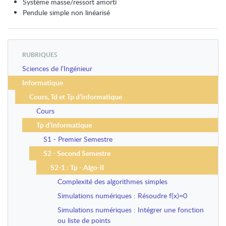
Système masse/ressort amorti
Pendule simple non linéarisé
RUBRIQUES
Sciences de l’Ingénieur
Informatique
Cours, Td et Tp d’informatique
Cours
Tp d’informatique
S1 - Premier Semestre
S2 - Second Semestre
S2-1 : Tp - Algo-II
Complexité des algorithmes simples
Simulations numériques : Résoudre f(x)=0
Simulations numériques : Intégrer une fonction
ou liste de points