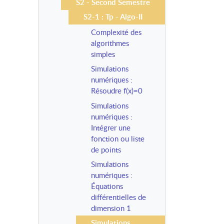
S2 - Second Semestre
S2-1 : Tp - Algo-II
Complexité des
algorithmes
simples
Simulations
numériques :
Résoudre f(x)=0
Simulations
numériques :
Intégrer une
fonction ou liste
de points
Simulations
numériques :
Équations
différentielles de
dimension 1
Simulations