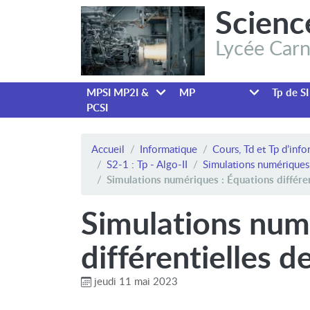
Scienc
Lycée Carn
MPSI MP2I &
MP
Tp de SI
PCSI
Accueil
Informatique
Cours, Td et Tp d’inf
S2-1 : Tp - Algo-II
Simulations numériques 
Simulations numériques : Équations différe
Simulations num
différentielles 
jeudi 11 mai 2023