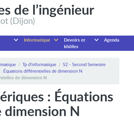
es de l’ingénieur
ot (Dijon)
Informatique
Devoirs et
Agenda
khôlles
ormatique
Tp d’informatique
S2 - Second Semestre
: Équations différentielles de dimension N
ntielles de dimension N
ériques : Équations
de dimension N