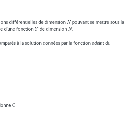
N
tions différentielles de dimension
pouvant se mettre sous la
N
Y
N
re d’une fonction
de dimension
.
Y
N
comparés à la solution données par la fonction
odeint
du
 donne C